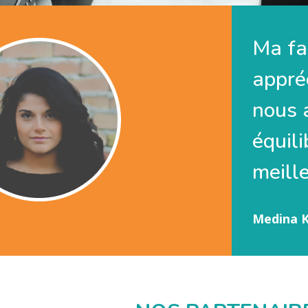
Ma fa
appréc
nous 
équili
meille
Medina 