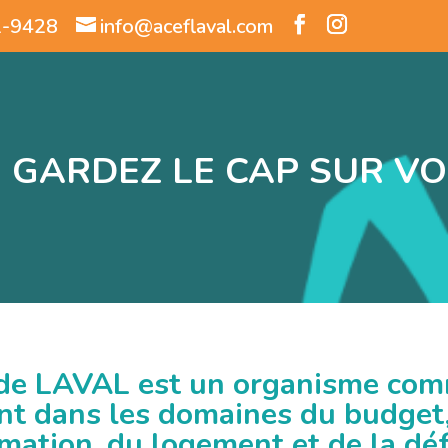
2-9428
info@aceflaval.com
GARDEZ LE CAP SUR VO
de LAVAL est un organisme com
ent dans les domaines du budget,
ation, du logement et de la déf